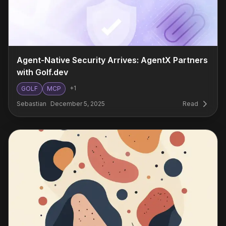
Agent-Native Security Arrives: AgentX Partners
with Golf.dev
+
1
GOLF
MCP
Sebastian
December 5, 2025
Read