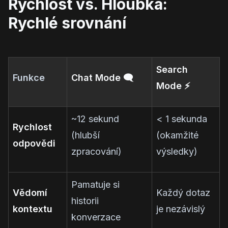
Rychlost vs. Hloubka:
Rychlé srovnání
Search
Funkce
Chat Mode 🗨️
Mode ⚡
~12 sekund
< 1 sekunda
Rychlost
(hlubší
(okamžité
odpovědi
zpracování)
výsledky)
Pamatuje si
Vědomí
Každý dotaz
historii
kontextu
je nezávislý
konverzace