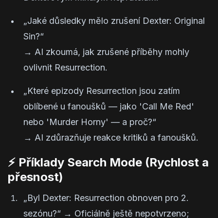
„Jaké důsledky mělo zrušení Dexter: Original
Sin?“
→ AI zkoumá, jak zrušené příběhy mohly
ovlivnit Resurrection.
„Které epizody Resurrection jsou zatím
oblíbené u fanoušků — jako 'Call Me Red'
nebo 'Murder Horny' — a proč?“
→ AI zdůrazňuje reakce kritiků a fanoušků.
⚡ Příklady Search Mode (Rychlost a
přesnost)
„Byl Dexter: Resurrection obnoven pro 2.
sezónu?“ →
Oficiálně ještě nepotvrzeno;