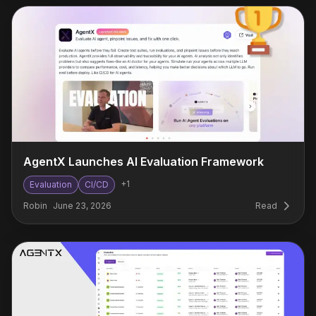
AgentX Launches AI Evaluation Framework
+
1
Evaluation
CI/CD
Robin
June 23, 2026
Read