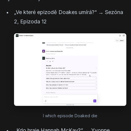
„Ve které epizodě Doakes umírá?“
→
Sezóna
2, Epizoda 12
I which episode Doaked die
„Kdo hraje Hannah McKay?“
→
Yvonne