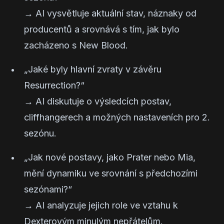
→ AI vysvětluje aktuální stav, náznaky od
producentů a srovnává s tím, jak bylo
zacházeno s
New Blood
.
„Jaké byly hlavní zvraty v závěru
Resurrection?“
→ AI diskutuje o výsledcích postav,
cliffhangerech a možných nastaveních pro 2.
sezónu.
„Jak nové postavy, jako Prater nebo Mia,
mění dynamiku ve srovnání s předchozími
sezónami?“
→ AI analyzuje jejich role ve vztahu k
Dexterovým minulým nepřátelům.