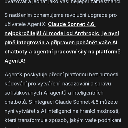
uvažovat a jednat jako vaši nejlepší zaměstnanci.
S nadšením oznamujeme revoluční upgrade pro
uživatele AgentX:
Claude Sonnet 4.6,
nejpokročilejší AI model od Anthropic, je nyní
plně integrován a připraven pohánět vaše AI
chatboty a agentní pracovní síly na platformě
AgentX
!
AgentX poskytuje přední platformu bez nutnosti
kódování pro vytváření, nasazování a správu
sofistikovaných AI agentů a inteligentních
chatbotů. S integrací Claude Sonnet 4.6 můžete
nyní vytvářet s AI inteligencí na hranici možností,
která transformuje způsob, jakým vaše podnikání