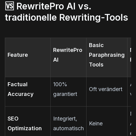
🆚 RewritePro AI vs.
traditionelle Rewriting-Tools
Basic
RewritePro
M
Feature
Paraphrasing
AI
Re
Tools
Factual
100%
Ab
Oft verändert
Accuracy
garantiert
vo
Ma
SEO
Integriert,
Keine
A
Optimization
automatisch
er