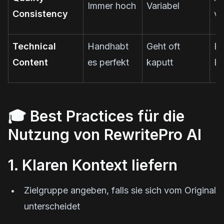
Immer hoch
Variabel
Consistency
vo
Technical
Handhabt
Geht oft
Er
Content
es perfekt
kaputt
Ex
🎓 Best Practices für die
Nutzung von RewritePro AI
1. Klaren Kontext liefern
Zielgruppe angeben, falls sie sich vom Original
unterscheidet