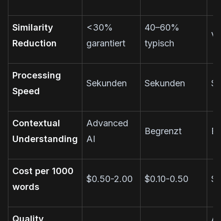
Similarity
<30%
40–60%
Va
Reduction
garantiert
typisch
Processing
Sekunden
Sekunden
St
Speed
Contextual
Advanced
Begrenzt
Ex
Understanding
AI
Cost per 1000
$0.50-2.00
$0.10-0.50
$
words
Quality
Ab