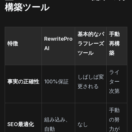
構築ツール
基本的なパ
手動
RewritePro
特徴
ラフレーズ
再構
AI
ツール
築
ライ
しばしば変
事実の正確性
100%保証
ター
更される
次第
手動
組み込み、
の努
SEO最適化
なし
自動
力が