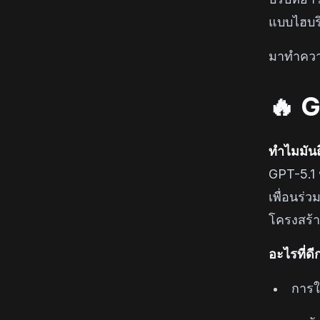
แบบไฮบร
มาทำควา
🔥 G
ทำไมมันถึ
GPT-5.1 
เพื่อนร่
โครงสร้า
อะไรที่ดี
การใ