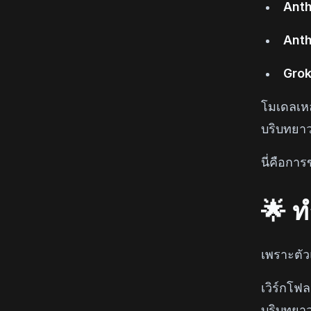
Anth
Anth
Grok
โมเดลเห
บริบทยาว
นี่คือกา
🌟 ท
เพราะตัว
เวิร์กโฟ
บริบทยา