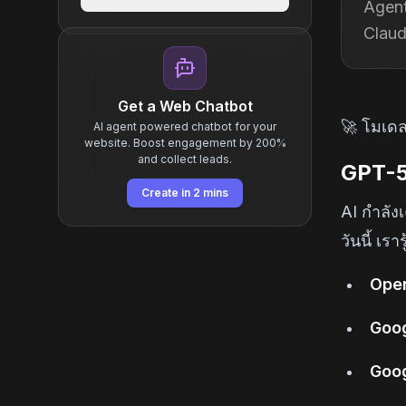
Agent
Claud
Get a Web Chatbot
🚀 โมเดล
AI agent powered chatbot for your
website. Boost engagement by 200%
and collect leads.
GPT-5.
Create in 2 mins
AI กำลัง
วันนี้ เรา
Open
Goog
Goog