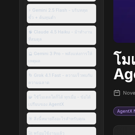
⚡ Gemini 2.5 Flash - บริบทสุด
ขั้ว + ต้นทุนต่ำ
🧠 Claude 4.5 Haiku - ม้าทำงาน
ที่สมดุล
โมเ
🔮 Gemini 3 Pro - พลังแห่งการให้
เหตุผล
Ag
🌀 Grok 4.1 Fast - ความเร็วพบกับ
ความฉลาด
Nove
🧩 ใช้โมเดลใดก็ได้ ทุกเมื่อ - ข้อได้
เปรียบของ AgentX
AgentX
🎯 สิ่งนี้หมายถึงอะไรสำหรับคุณ
🚀 พร้อมใช้งานแล้ว