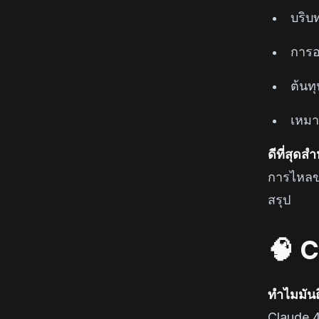
บริบท
การอน
ต้นทุ
เหมา
ดีที่สุด
การไหลข
สรุป
🧠 C
ทำไมมันถึ
Claude 4